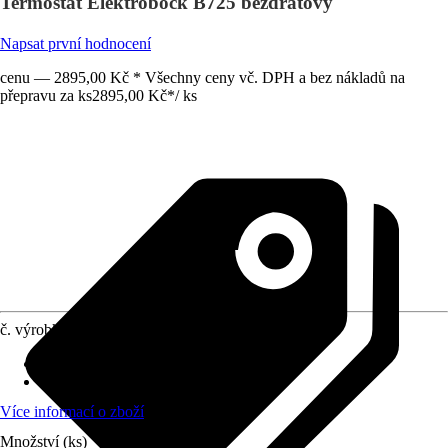
Termostat Elektrobock B725 bezdrátový
Napsat první hodnocení
cenu — 2895,00 Kč * Všechny ceny vč. DPH a bez nákladů na
přepravu za ks
2895,00 Kč
*
/
ks
č. výrobku
10287155
Provozní napětí
:
3 V
Zkouška funkčnosti
:
Ano
Více informací o zboží
Množství (ks)