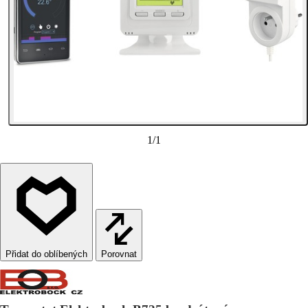
1
/
1
Porovnat