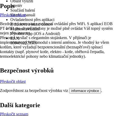
Oblast využití
Popis
Interiér
Součástí balení
Přeskočit oblast
baterie, manuál
Ovladatelnost přes aplikaci
Bezdrátový termostat s možností ovládání přes WiFi. S aplikací EOB
Z domova a mimo domov
PT-WiFi pro chytré telefony je možné plně ovládat Váš topný systém
Možnost ovládání
nejen přes internet.
Výrobce App (iOS a Android)
Přenosný vysílač s elegantním stojánkem. V přijímači je
EAN
implementovaný WiFi modul s interní anténou. Je vhodný ke všem
8594012223509
kotlům, které vyžadují bezpotencionální (beznapěťové) spínací
kontakty (např. plynové kotle, elektro - kotle, oběhová čerpadla,
termoelektrické pohony nebo klimatizační jednotky).
Bezpečnost výrobků
Přeskočit oblast
Zodpovědnost za bezpečnost výrobku viz
.
informace výrobce
Další kategorie
Přeskočit seznam