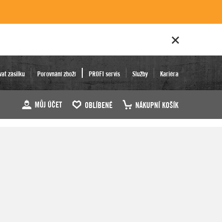
vat zásilku
Porovnání zboží
PROFI servis
Služby
Kariéra
MŮJ ÚČET
OBLÍBENÉ
NÁKUPNÍ KOŠÍK