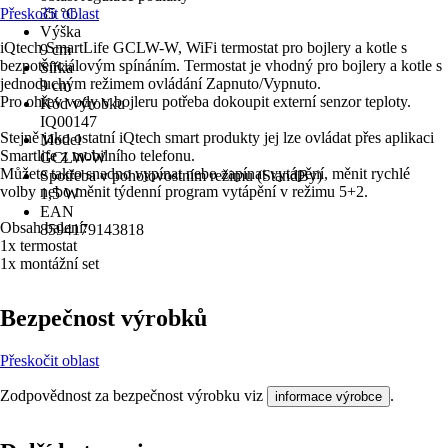
Přeskočit oblast
35 °C
Výška
iQtech SmartLife GCLW-W, WiFi termostat pro bojlery a kotle s
9 cm
bezpotenciálovým spínáním. Termostat je vhodný pro bojlery a kotle s
Šířka
jednoduchým režimem ovládání Zapnuto/Vypnuto.
9 cm
Pro ohřev vody v bojleru potřeba dokoupit externí senzor teploty.
Kód výrobku
IQ00147
Stejně jako ostatní iQtech smart produkty jej lze ovládat přes aplikaci
Model
Smartlife z mobilního telefonu.
GCLW-W
Můžete takto snadno vypínat nebo zapínat vytápění, měnit rychlé
Spotřeba v pohotovostním režimu (StandBy)
volby nebo měnit týdenní program vytápění v režimu 5+2.
1,5 W
EAN
Obsah balení:
8594179143818
1x termostat
1x montážní set
Bezpečnost výrobků
Přeskočit oblast
Zodpovědnost za bezpečnost výrobku viz
.
informace výrobce