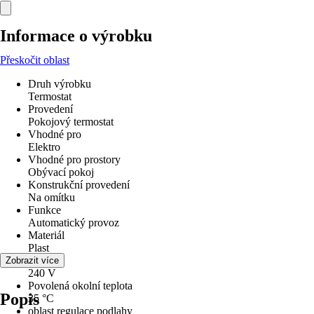
Informace o výrobku
Přeskočit oblast
Druh výrobku
Termostat
Provedení
Pokojový termostat
Vhodné pro
Elektro
Vhodné pro prostory
Obývací pokoj
Konstrukční provedení
Na omítku
Funkce
Automatický provoz
Materiál
Plast
Napětí
Zobrazit více
240 V
Povolená okolní teplota
Popis
35 °C
oblast regulace podlahy