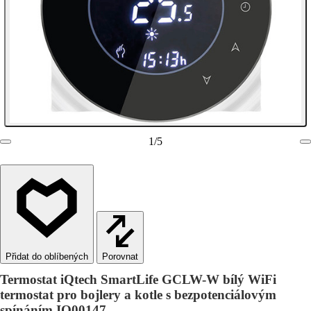
1
/
5
Porovnat
Termostat iQtech SmartLife GCLW-W bílý WiFi
termostat pro bojlery a kotle s bezpotenciálovým
spínáním IQ00147