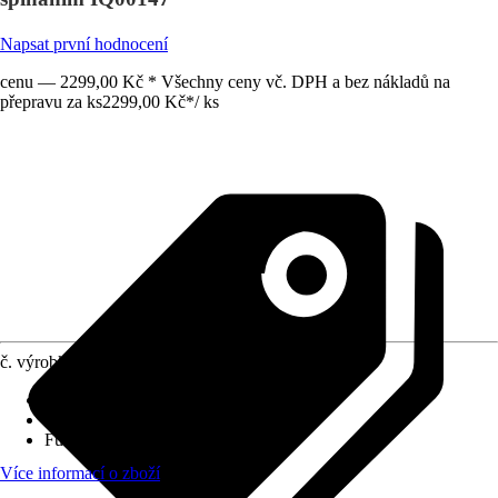
Napsat první hodnocení
cenu — 2299,00 Kč * Všechny ceny vč. DPH a bez nákladů na
přepravu za ks
2299,00 Kč
*
/
ks
č. výrobku
10520774
Napětí
:
240 V
Konstrukční provedení
:
Na omítku
Funkce
:
Automatický provoz
Více informací o zboží