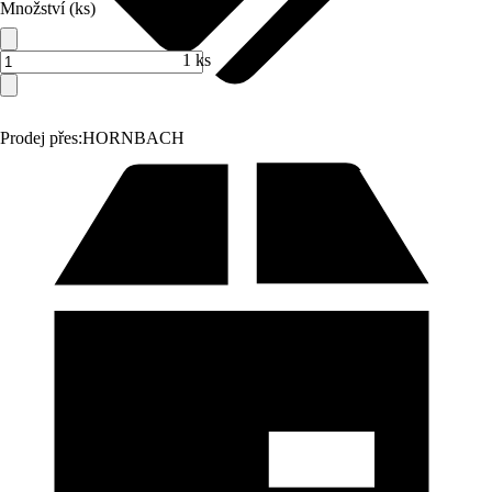
Množství (ks)
1 ks
Prodej přes:
HORNBACH