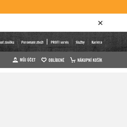
vat zásilku
Porovnání zboží
PROFI servis
Služby
Kariéra
MŮJ ÚČET
OBLÍBENÉ
NÁKUPNÍ KOŠÍK