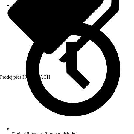
Prodej přes:
HORNBACH
Dodací lhůta cca 3 pracovních dní