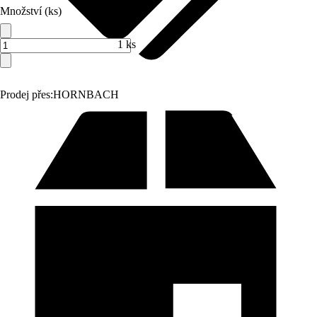
Množství (ks)
1 ks
Prodej přes:
HORNBACH