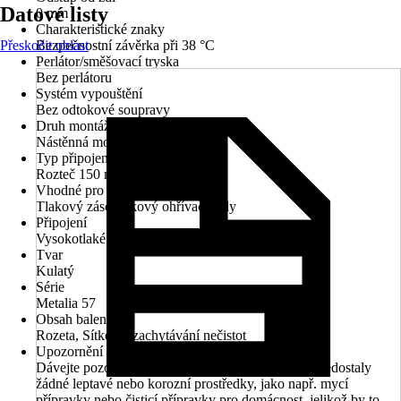
Datové listy
0 mm
Charakteristické znaky
Přeskočit oblast
Bezpečnostní závěrka při 38 °C
Perlátor/směšovací tryska
Bez perlátoru
Systém vypouštění
Bez odtokové soupravy
Druh montáže
Nástěnná montáž
Typ připojení
Rozteč 150 mm
Vhodné pro
Tlakový zásobníkový ohřívač vody
Připojení
Vysokotlaké - tlakové
Tvar
Kulatý
Série
Metalia 57
Obsah balení
Rozeta, Sítko na zachytávání nečistot
Upozornění
Dávejte pozor na to, aby se na připojovací hadice nedostaly
žádné leptavé nebo korozní prostředky, jako např. mycí
přípravky nebo čisticí přípravky pro domácnost, jelikož by to