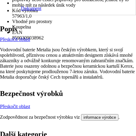
mohlo mít za následek únik vody
Dokument
Kód výrobku
57963/1,0
Vhodné pro prostory
Koupelna
Popis
EAN
8590309038962
Přeskočit oblast
Vodovodní baterie Metalia jsou českým výrobkem, který si svojí
spolehlivostí, příznivou cenou a atraktivním designem získává mnohé
zákazníky a odvážně konkuruje renomovaným zahraničním značkám.
Baterie jsou osazeny odolnou a bezpečnou keramickou kartuší Kerox,
na které poskytujeme prodlouženou 7-letou záruku. Vodovodní baterie
Metalia doporučuje český Cech topenářů a instalatérů.
Bezpečnost výrobků
Přeskočit oblast
Zodpovědnost za bezpečnost výrobku viz
.
informace výrobce
Další kategorie