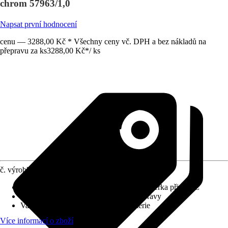
chrom 57963/1,0
Napsat první hodnocení
cenu — 3288,00 Kč * Všechny ceny vč. DPH a bez nákladů na
přepravu za ks
3288,00 Kč
*
/
ks
č. výrobku
6012764
Charakteristické znaky
:
Bezpečnostní závěrka při 38 °C
Systém vypouštění
:
Bez odtokové soupravy
Varianta
:
Termostatická sprchová baterie
Více informací o zboží