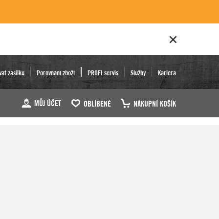
vat zásilku
Porovnání zboží
PROFI servis
Služby
Kariéra
MŮJ ÚČET
OBLÍBENÉ
NÁKUPNÍ KOŠÍK