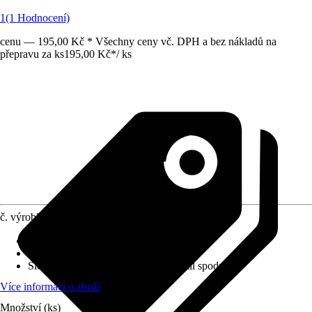
1
(1 Hodnocení)
cenu — 195,00 Kč * Všechny ceny vč. DPH a bez nákladů na
přepravu za ks
195,00 Kč
*
/
ks
č. výrobku
6132659
Druh přípojky
:
Průchozí provedení
Průměr vnitřního závitu
:
1/2"
Složení výrobku
:
Termostatický ventil spodní
Více informací o zboží
Množství (ks)