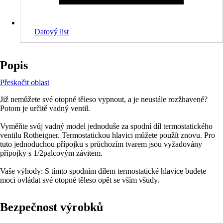
Datový list
Popis
Přeskočit oblast
Již nemůžete své otopné těleso vypnout, a je neustále rozžhavené?
Potom je určitě vadný ventil.
Vyměňte svůj vadný model jednoduše za spodní díl termostatického
ventilu Rotheigner. Termostatickou hlavici můžete použít znovu. Pro
tuto jednoduchou přípojku s průchozím tvarem jsou vyžadovány
přípojky s 1/2palcovým závitem.
Vaše výhody: S tímto spodním dílem termostatické hlavice budete
moci ovládat své otopné těleso opět se vším všudy.
Bezpečnost výrobků