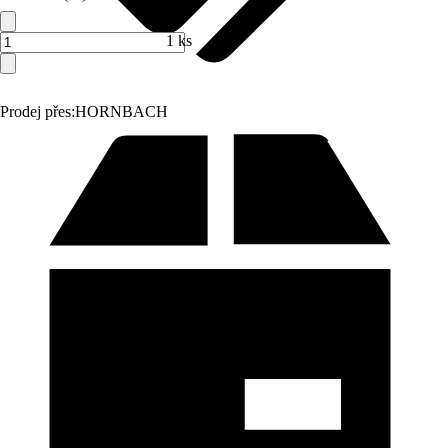
1 ks
Prodej přes:
HORNBACH