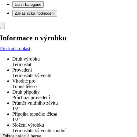
Další kategorie
Zákaznická hodnocení
Informace o výrobku
Přeskočit oblast
Druh výrobku
Termostat
Provedení
Termostatický ventil
Vhodné pro
Topné těleso
Druh přípojky
Průchozí provedení
Průměr vnitřního závitu
1/2"
Přípojka topného tělesa
1/2"
Složení výrobku
Termostatický ventil spodní
Základní barva
Zobrazit více