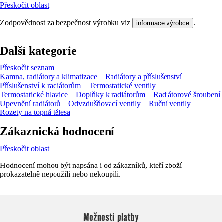
Přeskočit oblast
Zodpovědnost za bezpečnost výrobku viz
.
informace výrobce
Další kategorie
Přeskočit seznam
Kamna, radiátory a klimatizace
Radiátory a příslušenství
Příslušenství k radiátorům
Termostatické ventily
Termostatické hlavice
Doplňky k radiátorům
Radiátorové šroubení
Upevnění radiátorů
Odvzdušňovací ventily
Ruční ventily
Rozety na topná tělesa
Zákaznická hodnocení
Přeskočit oblast
Hodnocení mohou být napsána i od zákazníků, kteří zboží
prokazatelně nepoužili nebo nekoupili.
Možnosti platby