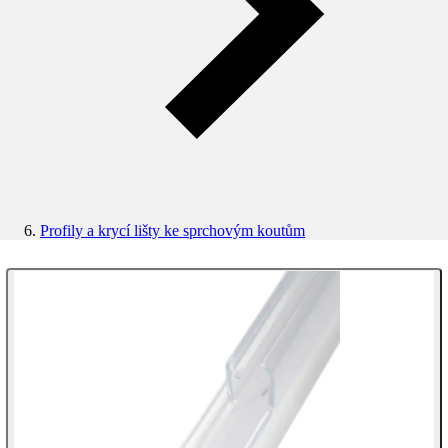
Profily a krycí lišty ke sprchovým koutům