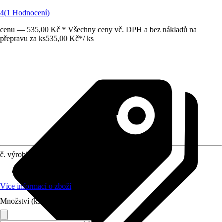
4
(1 Hodnocení)
cenu — 535,00 Kč * Všechny ceny vč. DPH a bez nákladů na
přepravu za ks
535,00 Kč
*
/
ks
č. výrobku
7781929
Vhodné pro
:
Sprchová zástěna
Více informací o zboží
Množství (ks)