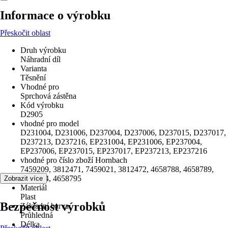
Informace o výrobku
Přeskočit oblast
Druh výrobku
Náhradní díl
Varianta
Těsnění
Vhodné pro
Sprchová zástěna
Kód výrobku
D2905
vhodné pro model
D231004, D231006, D237004, D237006, D237015, D237017,
D237213, D237216, EP231004, EP231006, EP237004,
EP237006, EP237015, EP237017, EP237213, EP237216
vhodné pro číslo zboží Hornbach
7459209, 3812471, 7459021, 3812472, 4658788, 4658789,
4658794, 4658795
Zobrazit více
Materiál
Plast
Bezpečnost výrobků
Základní barva
Průhledná
Délka