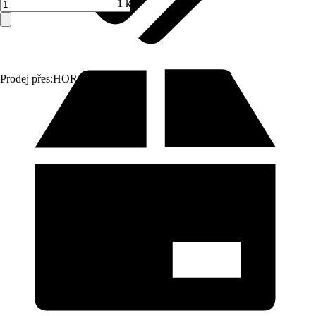
1 ks
Prodej přes:
HORNBACH