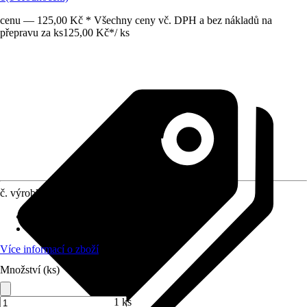
cenu — 125,00 Kč * Všechny ceny vč. DPH a bez nákladů na
přepravu za ks
125,00 Kč
*
/
ks
č. výrobku
5905922
Druh výrobku
:
Těsnění
Materiál
:
Plast
Více informací o zboží
Množství (ks)
1 ks