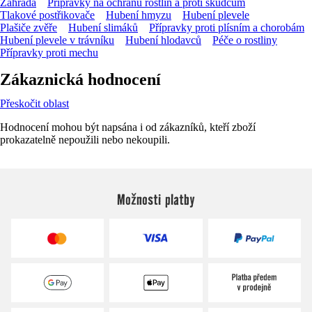
Zahrada
Přípravky na ochranu rostlin a proti škůdcům
Tlakové postřikovače
Hubení hmyzu
Hubení plevele
Plašiče zvěře
Hubení slimáků
Přípravky proti plísním a chorobám
Hubení plevele v trávníku
Hubení hlodavců
Péče o rostliny
Přípravky proti mechu
Zákaznická hodnocení
Přeskočit oblast
Hodnocení mohou být napsána i od zákazníků, kteří zboží
prokazatelně nepoužili nebo nekoupili.
Možnosti platby