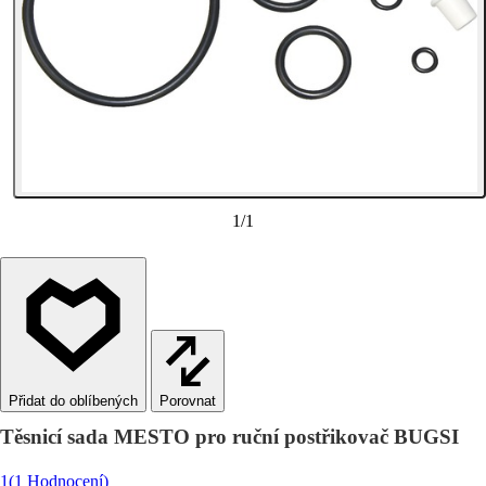
1
/
1
Porovnat
Těsnicí sada MESTO pro ruční postřikovač BUGSI
1
(1 Hodnocení)