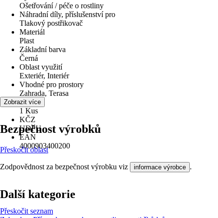
Ošetřování / péče o rostliny
Náhradní díly, příslušenství pro
Tlakový postřikovač
Materiál
Plast
Základní barva
Černá
Oblast využití
Exteriér, Interiér
Vhodné pro prostory
Zahrada, Terasa
Obsah
Zobrazit více
1 Kus
KČZ
Bezpečnost výrobků
UDPU
EAN
4000903400200
Přeskočit oblast
Zodpovědnost za bezpečnost výrobku viz
.
informace výrobce
Další kategorie
Přeskočit seznam