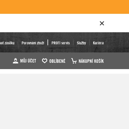
vat zásilku
Porovnání zboží
PROFI servis
Služby
Kariéra
MŮJ ÚČET
OBLÍBENÉ
NÁKUPNÍ KOŠÍK