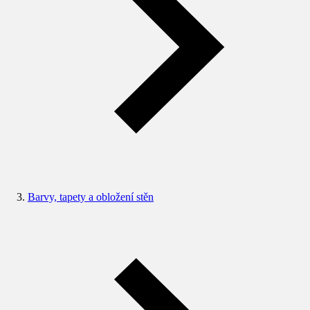
Barvy, tapety a obložení stěn