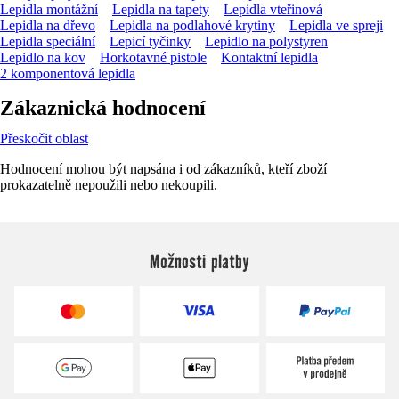
Lepidla montážní
Lepidla na tapety
Lepidla vteřinová
Lepidla na dřevo
Lepidla na podlahové krytiny
Lepidla ve spreji
Lepidla speciální
Lepicí tyčinky
Lepidlo na polystyren
Lepidlo na kov
Horkotavné pistole
Kontaktní lepidla
2 komponentová lepidla
Zákaznická hodnocení
Přeskočit oblast
Hodnocení mohou být napsána i od zákazníků, kteří zboží
prokazatelně nepoužili nebo nekoupili.
Možnosti platby