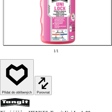
1
/
1
Porovnat