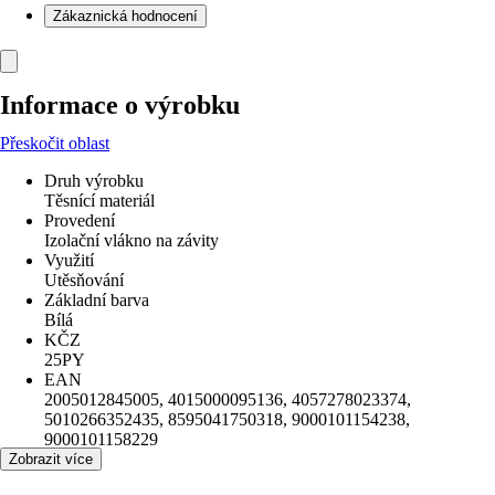
Zákaznická hodnocení
Informace o výrobku
Přeskočit oblast
Druh výrobku
Těsnící materiál
Provedení
Izolační vlákno na závity
Využití
Utěsňování
Základní barva
Bílá
KČZ
25PY
EAN
2005012845005, 4015000095136, 4057278023374,
5010266352435, 8595041750318, 9000101154238,
9000101158229
Zobrazit více