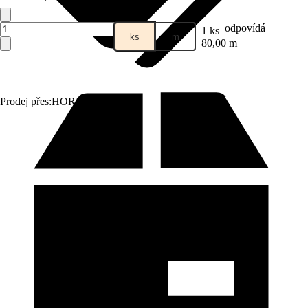
odpovídá
1 ks
ks
m
80,00 m
Prodej přes:
HORNBACH