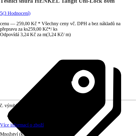
Těsnící šňůra HENKEL Tangit Uni-Lock 80m
5
(3 Hodnocení)
cenu — 259,00 Kč * Všechny ceny vč. DPH a bez nákladů na
přepravu za ks
259,00 Kč
*
/
ks
Odpovídá 3,24 Kč za m
(
3,24 Kč
/
m
)
č. výrobku
5012845
Využití
:
Utěsňování
Více informací o zboží
Množství (ks)