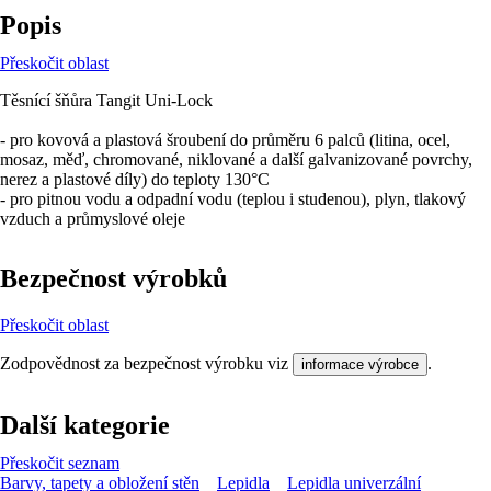
Popis
Přeskočit oblast
Těsnící šňůra Tangit Uni-Lock
- pro kovová a plastová šroubení do průměru 6 palců (litina, ocel,
mosaz, měď, chromované, niklované a další galvanizované povrchy,
nerez a plastové díly) do teploty 130°C
- pro pitnou vodu a odpadní vodu (teplou i studenou), plyn, tlakový
vzduch a průmyslové oleje
Bezpečnost výrobků
Přeskočit oblast
Zodpovědnost za bezpečnost výrobku viz
.
informace výrobce
Další kategorie
Přeskočit seznam
Barvy, tapety a obložení stěn
Lepidla
Lepidla univerzální