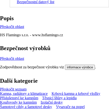
Bezpečnostní datový list
Popis
Přeskočit oblast
HS Flamingo s.r.o. - www.hsflamingo.cz
Bezpečnost výrobků
Přeskočit oblast
Zodpovědnost za bezpečnost výrobku viz
.
informace výrobce
Další kategorie
Přeskočit seznam
Kamna, radiátory a klimatizace
Krbová kamna a krbové vložky
Příslušenství ke kamnům
Těsnicí šňůry a lepidla
Kouřovody ke kamnům
Izolační desky
Šamotové cihly a šamotové desky
Vysavače na popel