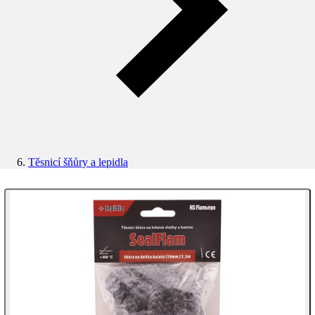
Těsnicí šňůry a lepidla