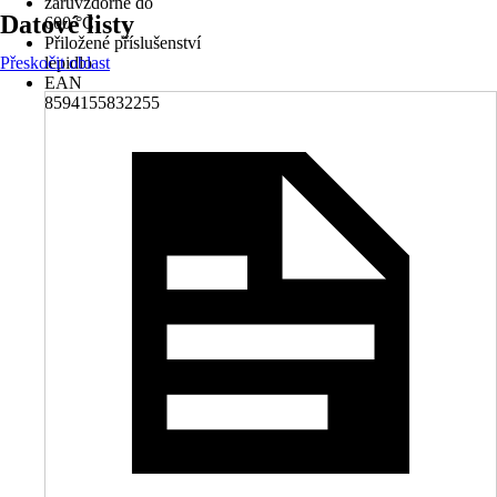
žáruvzdorné do
Datové listy
600 °C
Přiložené příslušenství
Přeskočit oblast
lepidlo
EAN
8594155832255