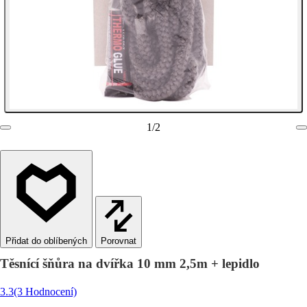
1
/
2
Porovnat
Těsnící šňůra na dvířka 10 mm 2,5m + lepidlo
3.3
(3 Hodnocení)