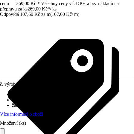
cenu — 269,00 Kč * Všechny ceny vč. DPH a bez nákladů na
přepravu za ks
269,00 Kč
*
/
ks
Odpovídá 107,60 Kč za m
(
107,60 Kč
/
m
)
č. výrobku
8325499
Průměr
:
10 mm
Délka
:
2 500 mm
žáruvzdorné do
:
600 °C
Více informací o zboží
Množství (ks)