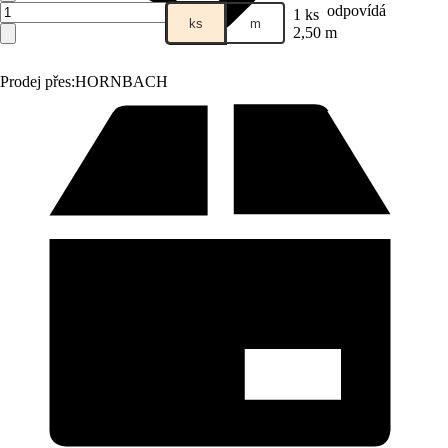
odpovídá
1 ks
ks
m
2,50 m
Prodej přes:
HORNBACH