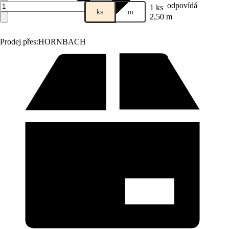
odpovídá
1 ks
ks
m
2,50 m
Prodej přes:
HORNBACH