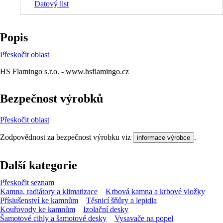
Datový list
Popis
Přeskočit oblast
HS Flamingo s.r.o. - www.hsflamingo.cz
Bezpečnost výrobků
Přeskočit oblast
Zodpovědnost za bezpečnost výrobku viz
.
informace výrobce
Další kategorie
Přeskočit seznam
Kamna, radiátory a klimatizace
Krbová kamna a krbové vložky
Příslušenství ke kamnům
Těsnicí šňůry a lepidla
Kouřovody ke kamnům
Izolační desky
Šamotové cihly a šamotové desky
Vysavače na popel