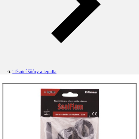
Těsnicí šňůry a lepidla