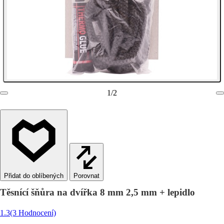
1
/
2
Porovnat
Těsnící šňůra na dvířka 8 mm 2,5 mm + lepidlo
1.3
(3 Hodnocení)