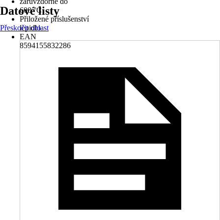
žáruvzdorné do
Datové listy
600 °C
Přiložené příslušenství
Přeskočit oblast
lepidlo
EAN
8594155832286