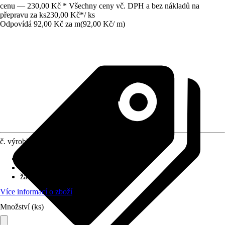
cenu — 230,00 Kč * Všechny ceny vč. DPH a bez nákladů na
přepravu za ks
230,00 Kč
*
/
ks
Odpovídá 92,00 Kč za m
(
92,00 Kč
/
m
)
č. výrobku
8325500
Průměr
:
8 mm
Délka
:
2 500 mm
žáruvzdorné do
:
600 °C
Více informací o zboží
Množství (ks)