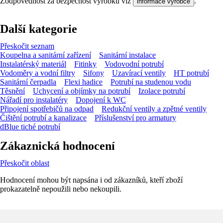
Zodpovědnost za bezpečnost výrobku viz
.
informace výrobce
Další kategorie
Přeskočit seznam
Koupelna a sanitární zařízení
Sanitární instalace
Instalatérský materiál
Fitinky
Vodovodní potrubí
Vodoměry a vodní filtry
Sifony
Uzavírací ventily
HT potrubí
Sanitární čerpadla
Flexi hadice
Potrubí na studenou vodu
Těsnění
Uchycení a objímky na potrubí
Izolace potrubí
Nářadí pro instalatéry
Dopojení k WC
Připojení spotřebičů na odpad
Redukční ventily a zpětné ventily
Čištění potrubí a kanalizace
Příslušenství pro armatury
dBlue tiché potrubí
Zákaznická hodnocení
Přeskočit oblast
Hodnocení mohou být napsána i od zákazníků, kteří zboží
prokazatelně nepoužili nebo nekoupili.