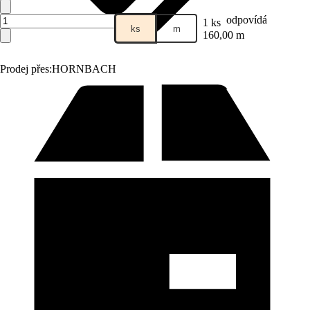
odpovídá
1 ks
ks
m
160,00 m
Prodej přes:
HORNBACH