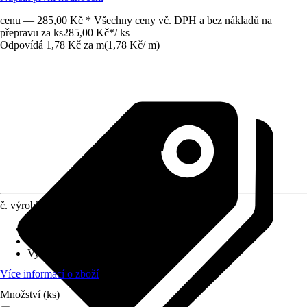
cenu — 285,00 Kč * Všechny ceny vč. DPH a bez nákladů na
přepravu za ks
285,00 Kč
*
/
ks
Odpovídá 1,78 Kč za m
(
1,78 Kč
/
m
)
č. výrobku
12727353
Materiál
:
Vlákna
Obsah
:
1 Kus
Využití
:
Utěsnění
Více informací o zboží
Množství (ks)