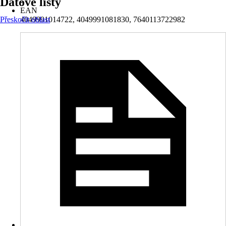
Datové listy
-
EAN
Přeskočit oblast
4049991014722, 4049991081830, 7640113722982