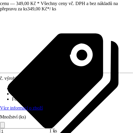
cenu — 349,00 Kč * Všechny ceny vč. DPH a bez nákladů na
přepravu za ks
349,00 Kč
*
/
ks
č. výrobku
5875339
Využití
:
Testování
Druh výrobku
:
Úprava hodnoty PH
Forma
:
Sada s různými obsahy
Více informací o zboží
Množství (ks)
1 ks