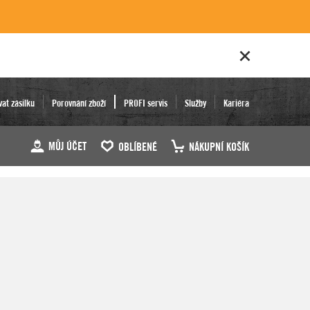
vat zásilku
Porovnání zboží
PROFI servis
Služby
Kariéra
MŮJ ÚČET
OBLÍBENÉ
NÁKUPNÍ KOŠÍK