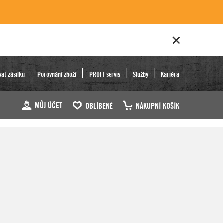
vat zásilku
Porovnání zboží
PROFI servis
Služby
Kariéra
MŮJ ÚČET
OBLÍBENÉ
NÁKUPNÍ KOŠÍK