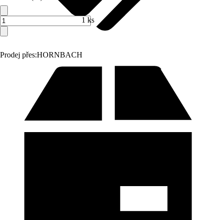
1 ks
Prodej přes:
HORNBACH