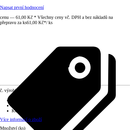
Napsat první hodnocení
cenu — 61,00 Kč * Všechny ceny vč. DPH a bez nákladů na
přepravu za ks
61,00 Kč
*
/
ks
č. výrobku
6302351
Druh výrobku
:
Ovládání
Druh montáže
:
Podomítkové
Kód výrobku
:
LE764507
Více informací o zboží
Množství (ks)