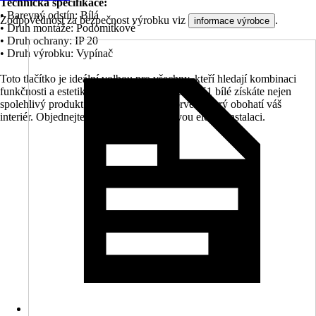
Technická specifikace:
• Barevný odstín: Bílá
Zodpovědnost za bezpečnost výrobku viz
.
informace výrobce
• Druh montáže: Podomítkové
• Druh ochrany: IP 20
• Druh výrobku: Vypínač
Toto tlačítko je ideální volbou pro všechny, kteří hledají kombinaci
funkčnosti a estetiky. S Legrand Niloe 6302351 bílé získáte nejen
spolehlivý produkt, ale také designový prvek, který obohatí váš
interiér. Objednejte si nyní a vylepšete svou elektroinstalaci.