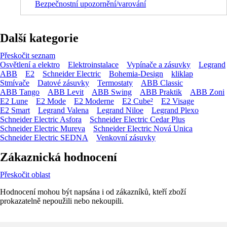
Bezpečnostní upozornění/varování
Další kategorie
Přeskočit seznam
Osvětlení a elektro
Elektroinstalace
Vypínače a zásuvky
Legrand
ABB
E2
Schneider Electric
Bohemia-Design
kliklap
Stmívače
Datové zásuvky
Termostaty
ABB Classic
ABB Tango
ABB Levit
ABB Swing
ABB Praktik
ABB Zoni
E2 Lune
E2 Mode
E2 Moderne
E2 Cube²
E2 Visage
E2 Smart
Legrand Valena
Legrand Niloe
Legrand Plexo
Schneider Electric Asfora
Schneider Electric Cedar Plus
Schneider Electric Mureva
Schneider Electric Nová Unica
Schneider Electric SEDNA
Venkovní zásuvky
Zákaznická hodnocení
Přeskočit oblast
Hodnocení mohou být napsána i od zákazníků, kteří zboží
prokazatelně nepoužili nebo nekoupili.