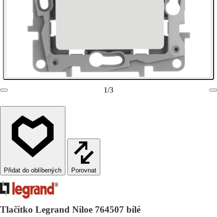
1
/
3
Porovnat
Tlačítko Legrand Niloe 764507 bílé