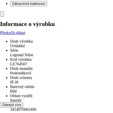
Zákaznická hodnocení
Informace o výrobku
Přeskočit oblast
Druh výrobku
Ovládání
Série
Legrand Niloe
Kód výrobku
LE764507
Druh montáže
Podomítkové
Druh ochrany
IP 20
Barevný odstín
Bílá
Oblast využití
Interiér
EAN
Zobrazit více
3414970682406