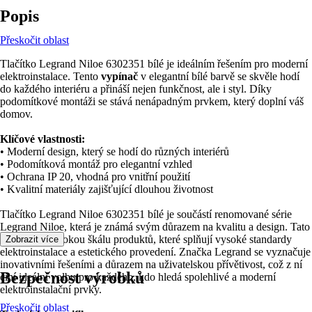
Popis
Přeskočit oblast
Tlačítko Legrand Niloe 6302351 bílé je ideálním řešením pro moderní
elektroinstalace. Tento
vypínač
v elegantní bílé barvě se skvěle hodí
do každého interiéru a přináší nejen funkčnost, ale i styl. Díky
podomítkové montáži se stává nenápadným prvkem, který doplní váš
domov.
Klíčové vlastnosti:
• Moderní design, který se hodí do různých interiérů
• Podomítková montáž pro elegantní vzhled
• Ochrana IP 20, vhodná pro vnitřní použití
• Kvalitní materiály zajišťující dlouhou životnost
Tlačítko Legrand Niloe 6302351 bílé je součástí renomované série
Legrand Niloe, která je známá svým důrazem na kvalitu a design. Tato
série nabízí širokou škálu produktů, které splňují vysoké standardy
Zobrazit více
elektroinstalace a estetického provedení. Značka Legrand se vyznačuje
inovativními řešeními a důrazem na uživatelskou přívětivost, což z ní
Bezpečnost výrobků
činí ideální volbu pro každého, kdo hledá spolehlivé a moderní
elektroinstalační prvky.
Přeskočit oblast