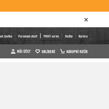
vat zásilku
Porovnání zboží
PROFI servis
Služby
Kariéra
MŮJ ÚČET
OBLÍBENÉ
NÁKUPNÍ KOŠÍK