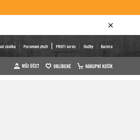
vat zásilku
Porovnání zboží
PROFI servis
Služby
Kariéra
MŮJ ÚČET
OBLÍBENÉ
NÁKUPNÍ KOŠÍK