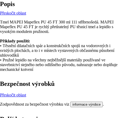
Popis
Přeskočit oblast
Tmel MAPEI Mapeflex PU 45 FT 300 ml 111 stříbrnošedá. MAPEI
Mapeflex PU 45 FT je rychlý přetíratelný PU těsnicí tmel a lepidlo s
vysokým modulem pružnosti.
Příklady použití:
• Těsnění dilatačních spár a konstrukčních spojů na vodorovných i
svislých plochách, a to i v místech vystavených občasnému působení
uhlovodíků
• Pružné lepidlo na všechny nejběžnější materiály používané ve
stavebnictví stejného nebo odlišného původu, nahrazuje nebo doplňuje
mechanické kotvení
Bezpečnost výrobků
Přeskočit oblast
Zodpovědnost za bezpečnost výrobku viz
.
informace výrobce