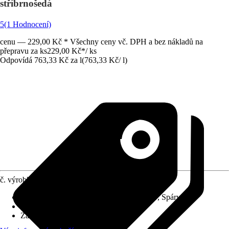
stříbrnošedá
5
(1 Hodnocení)
cenu — 229,00 Kč * Všechny ceny vč. DPH a bez nákladů na
přepravu za ks
229,00 Kč
*
/
ks
Odpovídá 763,33 Kč za l
(
763,33 Kč
/
l
)
č. výrobku
6335235
Použitelné pro
:
Dřevo, Beton, Hliník, Kov, Spáry
Oblast využití
:
Interiér, Exteriér
Základní barva
:
Šedá