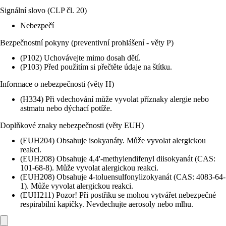
Signální slovo (CLP čl. 20)
Nebezpečí
Bezpečnostní pokyny (preventivní prohlášení - věty P)
(P102) Uchovávejte mimo dosah dětí.
(P103) Před použitím si přečtěte údaje na štítku.
Informace o nebezpečnosti (věty H)
(H334) Při vdechování může vyvolat příznaky alergie nebo
astmatu nebo dýchací potíže.
Doplňkové znaky nebezpečnosti (věty EUH)
(EUH204) Obsahuje isokyanáty. Může vyvolat alergickou
reakci.
(EUH208) Obsahuje 4,4'-methylendifenyl diisokyanát (CAS:
101-68-8). Může vyvolat alergickou reakci.
(EUH208) Obsahuje 4-toluensulfonylizokyanát (CAS: 4083-64-
1). Může vyvolat alergickou reakci.
(EUH211) Pozor! Při postřiku se mohou vytvářet nebezpečné
respirabilní kapičky. Nevdechujte aerosoly nebo mlhu.