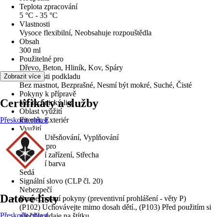
Teplota zpracování
5 °C - 35 °C
Vlastnosti
Vysoce flexibilní, Neobsahuje rozpouštědla
Obsah
300 ml
Použitelné pro
Dřevo, Beton, Hliník, Kov, Spáry
Vlastnosti podkladu
Zobrazit více
Bez mastnot, Bezprašné, Nesmí být mokré, Suché, Čisté
Pokyny k přípravě
Certifikáty a služby
Viz technický list
Oblast využití
Přeskočit oblast
Interiér, Exteriér
Využití
Lepení, Utěsňování, Vyplňování
Vhodné pro
Sanitární zařízení, Střecha
Základní barva
Šedá
Signální slovo (CLP čl. 20)
Nebezpečí
Datové listy
Bezpečnostní pokyny (preventivní prohlášení - věty P)
(P102) Uchovávejte mimo dosah dětí., (P103) Před použitím si
Přeskočit oblast
přečtěte údaje na štítku.