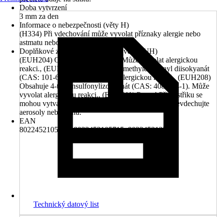
Doba vytvrzení
3 mm za den
Informace o nebezpečnosti (věty H)
(H334) Při vdechování může vyvolat příznaky alergie nebo
astmatu nebo dýchací potíže.
Doplňkové znaky nebezpečnosti (věty EUH)
(EUH204) Obsahuje isokyanáty. Může vyvolat alergickou
reakci., (EUH208) Obsahuje 4,4'-methylendifenyl diisokyanát
(CAS: 101-68-8). Může vyvolat alergickou reakci., (EUH208)
Obsahuje 4-toluensulfonylizokyanát (CAS: 4083-64-1). Může
vyvolat alergickou reakci., (EUH211) Pozor! Při postřiku se
mohou vytvářet nebezpečné respirabilní kapičky. Nevdechujte
aerosoly nebo mlhu.
EAN
8022452105708, 8022452105715, 8022452123382
Technický datový list