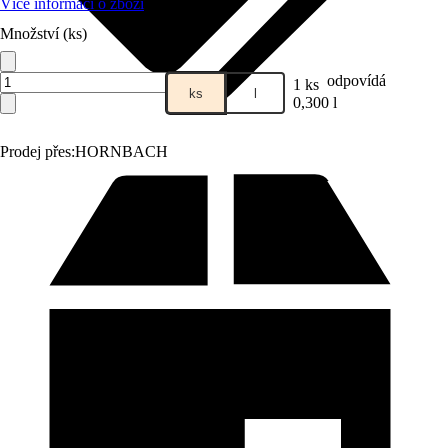
Více informací o zboží
Množství (ks)
odpovídá
1 ks
ks
l
0,300 l
Prodej přes:
HORNBACH