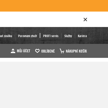
vat zásilku
Porovnání zboží
PROFI servis
Služby
Kariéra
MŮJ ÚČET
OBLÍBENÉ
NÁKUPNÍ KOŠÍK