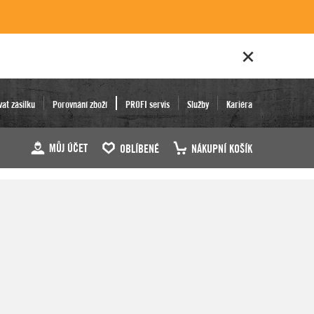
vat zásilku
Porovnání zboží
PROFI servis
Služby
Kariéra
MŮJ ÚČET
OBLÍBENÉ
NÁKUPNÍ KOŠÍK