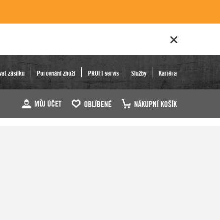
vat zásilku
Porovnání zboží
PROFI servis
Služby
Kariéra
MŮJ ÚČET
OBLÍBENÉ
NÁKUPNÍ KOŠÍK