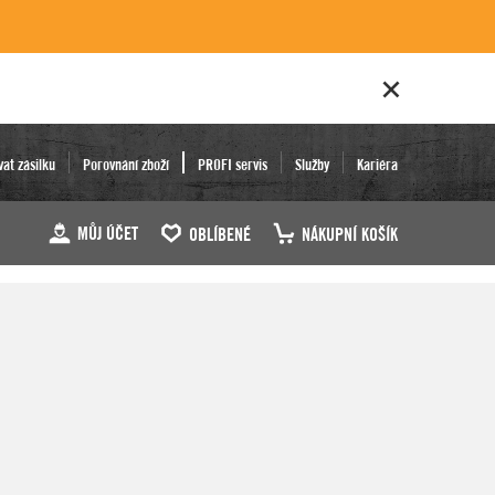
vat zásilku
Porovnání zboží
PROFI servis
Služby
Kariéra
MŮJ ÚČET
OBLÍBENÉ
NÁKUPNÍ KOŠÍK