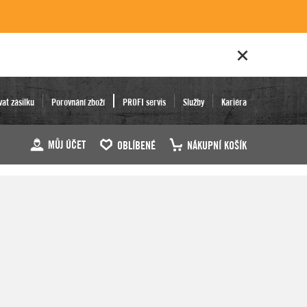
vat zásilku
Porovnání zboží
PROFI servis
Služby
Kariéra
MŮJ ÚČET
OBLÍBENÉ
NÁKUPNÍ KOŠÍK