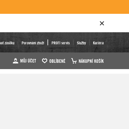
vat zásilku
Porovnání zboží
PROFI servis
Služby
Kariéra
MŮJ ÚČET
OBLÍBENÉ
NÁKUPNÍ KOŠÍK