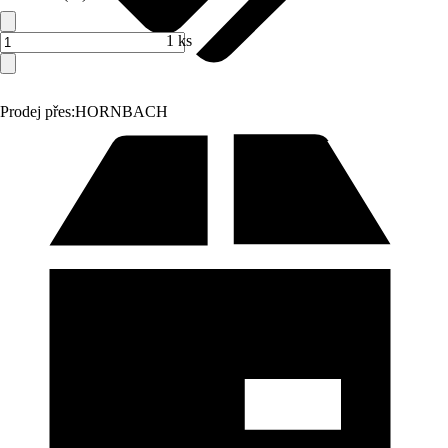
1 ks
Prodej přes:
HORNBACH