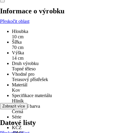
Informace o výrobku
Přeskočit oblast
Hloubka
10 cm
Šířka
70 cm
Výška
14 cm
Druh výrobku
Topné těleso
Vhodné pro
Terasový přístřešek
Materiál
Kov
Specifikace materiálu
Hliník
Základní barva
Zobrazit více
Černá
Série
Datové listy
-
KČZ
Přeskočit oblast
49M4