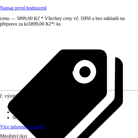
Napsat první hodnocení
cenu — 5899,00 Kč * Všechny ceny vč. DPH a bez nákladů na
přepravu za ks
5899,00 Kč
*
/
ks
č. výrobku
12655640
Druh výrobku
:
Topné těleso
Vhodné pro
:
Terasový přístřešek
Série
:
-
Více informací o zboží
Množství (ks)