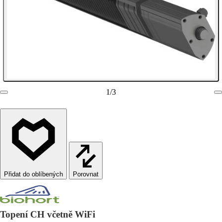
1
/
3
Porovnat
Topení CH včetně WiFi