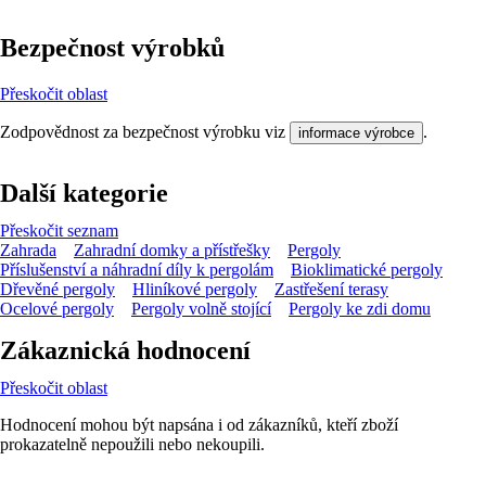
Bezpečnost výrobků
Přeskočit oblast
Zodpovědnost za bezpečnost výrobku viz
.
informace výrobce
Další kategorie
Přeskočit seznam
Zahrada
Zahradní domky a přístřešky
Pergoly
Příslušenství a náhradní díly k pergolám
Bioklimatické pergoly
Dřevěné pergoly
Hliníkové pergoly
Zastřešení terasy
Ocelové pergoly
Pergoly volně stojící
Pergoly ke zdi domu
Zákaznická hodnocení
Přeskočit oblast
Hodnocení mohou být napsána i od zákazníků, kteří zboží
prokazatelně nepoužili nebo nekoupili.