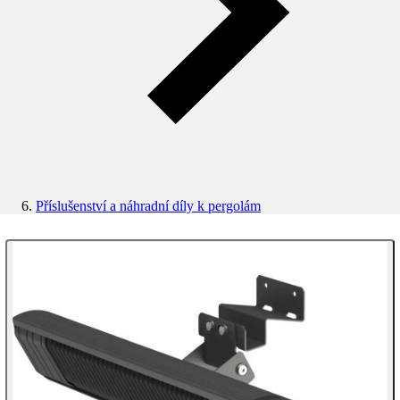
Příslušenství a náhradní díly k pergolám