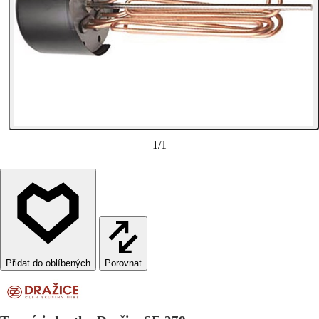
1
/
1
Porovnat