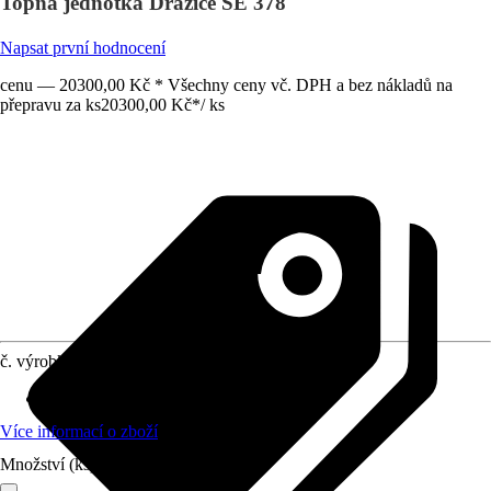
Topná jednotka Dražice SE 378
Napsat první hodnocení
cenu — 20300,00 Kč * Všechny ceny vč. DPH a bez nákladů na
přepravu za ks
20300,00 Kč
*
/
ks
č. výrobku
6258629
Rozměry (DxŠxV)
:
87 x 26 x 26 cm
Více informací o zboží
Množství (ks)