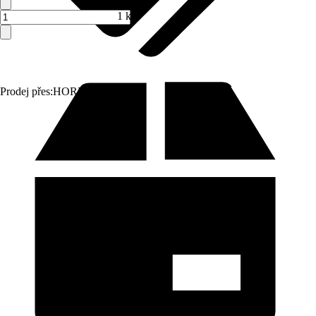
1 ks
Prodej přes:
HORNBACH