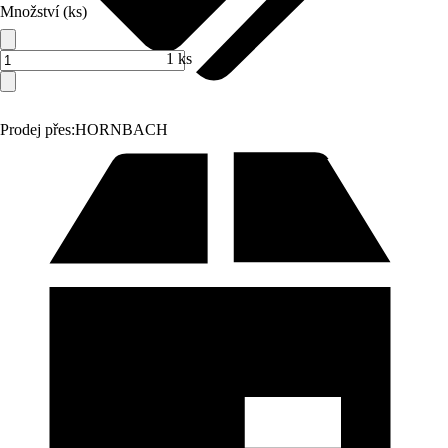
Množství (ks)
1 ks
Prodej přes:
HORNBACH