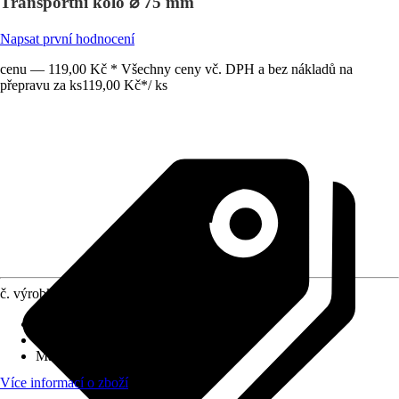
Transportní kolo ⌀ 75 mm
Napsat první hodnocení
cenu — 119,00 Kč * Všechny ceny vč. DPH a bez nákladů na
přepravu za ks
119,00 Kč
*
/
ks
č. výrobku
7673117
Druh výrobku
:
Kolo/kolečko
Provedení
:
Plnogumové kolo
Max. nosnost
:
60 kg
Více informací o zboží