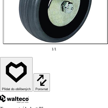
1
/
1
Porovnat