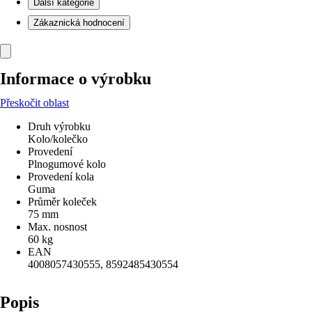
Další kategorie
Zákaznická hodnocení
Informace o výrobku
Přeskočit oblast
Druh výrobku
Kolo/kolečko
Provedení
Plnogumové kolo
Provedení kola
Guma
Průměr koleček
75 mm
Max. nosnost
60 kg
EAN
4008057430555, 8592485430554
Popis