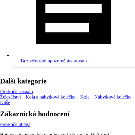
Bezpečnostní upozornění/varování
Další kategorie
Přeskočit seznam
Železářství
Kola a nábytková kolečka
Kola
Nábytková kolečka
Duše
Zákaznická hodnocení
Přeskočit oblast
Hodnocení mohou být napsána i od zákazníků, kteří zboží