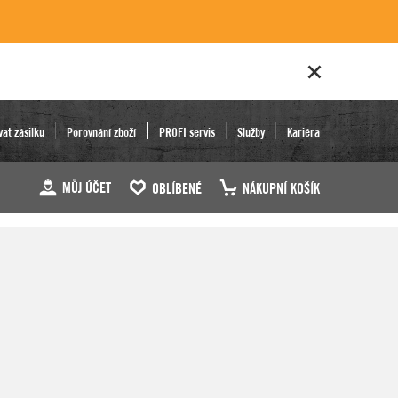
vat zásilku
Porovnání zboží
PROFI servis
Služby
Kariéra
MŮJ ÚČET
OBLÍBENÉ
NÁKUPNÍ KOŠÍK