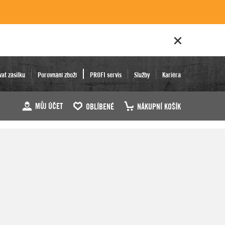
vat zásilku
Porovnání zboží
PROFI servis
Služby
Kariéra
MŮJ ÚČET
OBLÍBENÉ
NÁKUPNÍ KOŠÍK