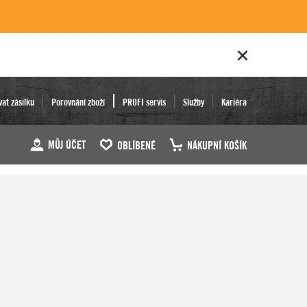
vat zásilku
Porovnání zboží
PROFI servis
Služby
Kariéra
MŮJ ÚČET
OBLÍBENÉ
NÁKUPNÍ KOŠÍK