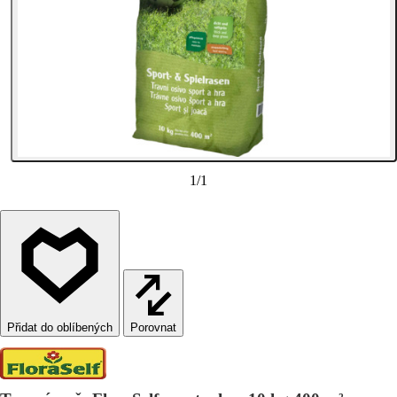
1
/
1
Porovnat