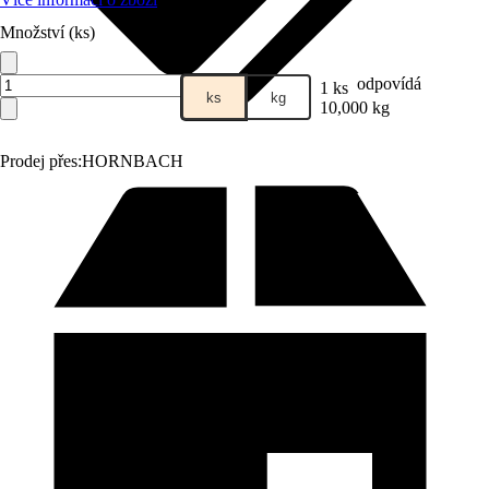
Množství (ks)
odpovídá
1 ks
ks
kg
10,000 kg
Prodej přes:
HORNBACH