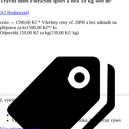
Travní směs FloraSelf sport a hra 10 kg 400 m²
3
(2 Hodnocení)
cenu — 1590,00 Kč * Všechny ceny vč. DPH a bez nákladů na
přepravu za ks
1590,00 Kč
*
/
ks
Odpovídá 159,00 Kč za kg
(
159,00 Kč
/
kg
)
č. výrobku
12012045
Druh výrobku
:
Semena
Varianta
:
Sportovní a hrací trávník
Využití
:
Nové založení, Založení trávníku, Dodatečný výsev
Více informací o zboží