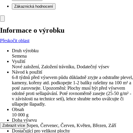
Zákaznická hodnocení
Informace o výrobku
Přeskočit oblast
Druh výrobku
Semena
Využití
Nové založení, Založení trávníku, Dodatečný výsev
Návod k použití
6-8 týdnů před výsevem půdu důkladně zryjte a odstraňte plevel,
kameny, kořeny atd. podkopejte 1-2 balíky rašeliny na 100 m² a
poté zarovnejte. Upozornění: Plochy musí být před výsevem
odolné proti sešlapávání. Poté rovnoměrně zasejte (25-50 g/m² -
v závislosti na technice setí), lehce shrabte nebo uválcujte či
ušlapejte šlapadly.
Obsah
10 000 g
Doba výsevu
Duben, Srpen, Červenec, Červen, Květen, Březen, Září
Zobrazit více
Dostačující pro velikost plochy