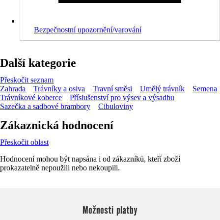
Bezpečnostní upozornění/varování
Další kategorie
Přeskočit seznam
Zahrada
Trávníky a osiva
Travní směsi
Umělý trávník
Semena
Trávníkové koberce
Příslušenství pro výsev a výsadbu
Sazečka a sadbové brambory
Cibuloviny
Zákaznická hodnocení
Přeskočit oblast
Hodnocení mohou být napsána i od zákazníků, kteří zboží
prokazatelně nepoužili nebo nekoupili.
Možnosti platby