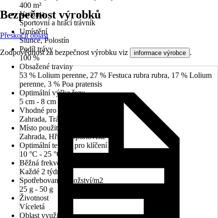
400 m²
Bezpečnost výrobků
Varianta
Sportovní a hrací trávník
Umístění
Přeskočit oblast
Slunce, Polostín
Podíl trávy
Zodpovědnost za bezpečnost výrobku viz
.
informace výrobce
100 %
Obsažené traviny
53 % Lolium perenne, 27 % Festuca rubra rubra, 17 % Lolium
perenne, 3 % Poa pratensis
Optimální výška řezu
5 cm - 8 cm
Vhodné pro
Zahrada, Trávník
Místo použití
Zahrada, Hřiště, Sportoviště
Optimální teplota pro klíčení
10 °C - 25 °C
Běžná frekvence sekání
Každé 2 týdny
Spotřebované množství/m2
25 g - 50 g
Životnost
Víceletá
Oblast využití