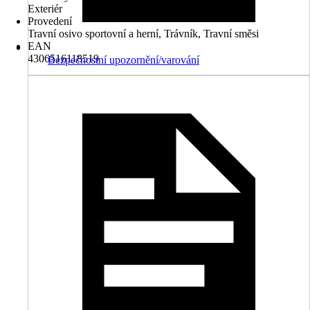
Exteriér
Provedení
Travní osivo sportovní a herní, Trávník, Travní směsi
EAN
4306516118519
Bezpečnostní upozornění/varování