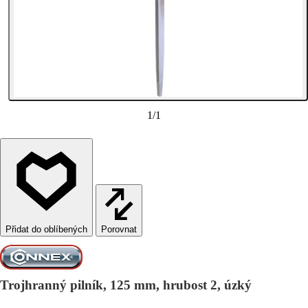
1
/
1
Porovnat
Trojhranný pilník, 125 mm, hrubost 2, úzký