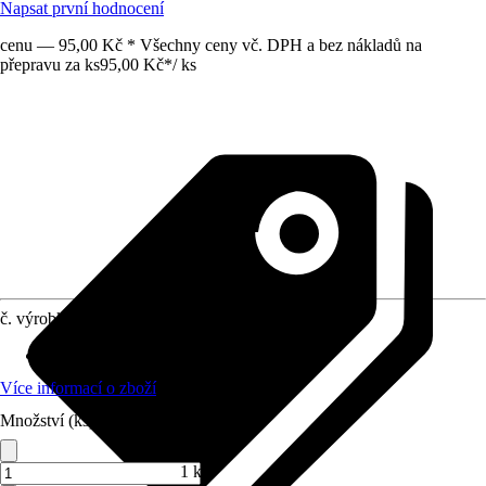
Napsat první hodnocení
cenu — 95,00 Kč * Všechny ceny vč. DPH a bez nákladů na
přepravu za ks
95,00 Kč
*
/
ks
č. výrobku
921686
Celková délka
:
125 mm
Více informací o zboží
Množství (ks)
1 ks