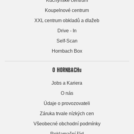
Kuchyňské centrum
Koupelnové centrum
XXL centrum obkladů a dlažeb
Drive - In
Self-Scan
Hornbach Box
O HORNBACHu
Jobs a Kariera
O nás
Údaje o provozovateli
Záruka trvale nízkých cen
Všeobecné obchodní podmínky
Reklamační řád