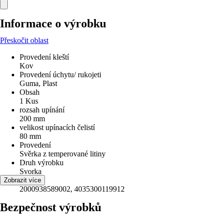
Informace o výrobku
Přeskočit oblast
Provedení kleští
Kov
Provedení úchytu/ rukojeti
Guma, Plast
Obsah
1 Kus
rozsah upínání
200 mm
velikost upínacích čelistí
80 mm
Provedení
Svěrka z temperované litiny
Druh výrobku
Svorka
EAN
Zobrazit více
2000938589002, 4035300119912
Bezpečnost výrobků