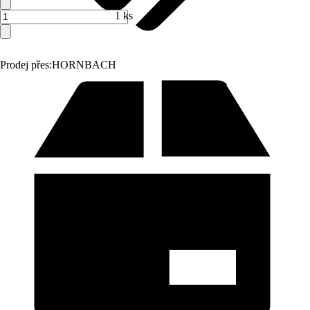
1 ks
Prodej přes:
HORNBACH