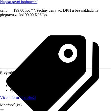
Napsat první hodnocení
cenu — 199,00 Kč * Všechny ceny vč. DPH a bez nákladů na
přepravu za ks
199,00 Kč
*
/
ks
č. výrobku
938589
Provedení
:
Svěrka z temperované litiny
rozsah upínání
:
200 mm
velikost upínacích čelistí
:
80 mm
Více informací o zboží
Množství (ks)