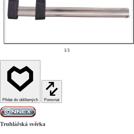
1
/
1
Porovnat
Truhlářská svěrka