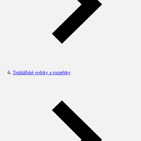
Truhlářské svěrky a rozpěrky