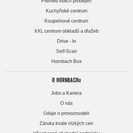
Přehled všech prodejen
Kuchyňské centrum
Koupelnové centrum
XXL centrum obkladů a dlažeb
Drive - In
Self-Scan
Hornbach Box
O HORNBACHu
Jobs a Kariera
O nás
Údaje o provozovateli
Záruka trvale nízkých cen