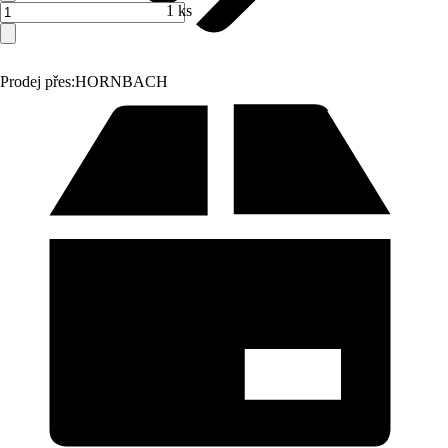
1 ks
Prodej přes:
HORNBACH