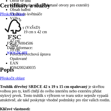
Otvor ve dnu
Certifikáty a služby
Volitelně k dostání (předvrtané otvory pro exteriér)
Obsah balení
Přeskočit oblast
Vložka do květináče
Výška
15 cm
Rozměry (VxŠxD)
15 cm x 19 cm x 42 cm
Délka
42 cm
FSC® N004506
Šířka
Další informace:
19 cm
www.fsc.org
Povrch/Povrchová úprava
Opalované
EAN
8594200240035
Popis
Přeskočit oblast
Truhlík dřevěný SRDCE 42 x 19 x 15 cm opalovaný
je skvělou
volbou pro ty, kteří chtějí do svého interiéru nebo exteriéru přidat
stylový prvek. Tento truhlík s výřezem ve tvaru srdce nejenže vypadá
atraktivně, ale také poskytuje vhodné podmínky pro růst vašich rostlin.
Klíčové vlastnosti: