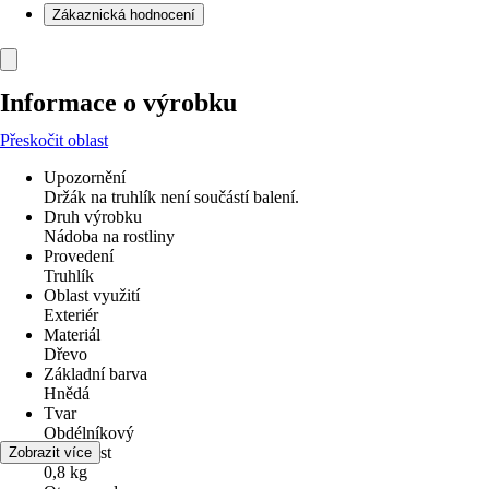
Zákaznická hodnocení
Informace o výrobku
Přeskočit oblast
Upozornění
Držák na truhlík není součástí balení.
Druh výrobku
Nádoba na rostliny
Provedení
Truhlík
Oblast využití
Exteriér
Materiál
Dřevo
Základní barva
Hnědá
Tvar
Obdélníkový
Hmotnost
Zobrazit více
0,8 kg