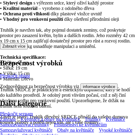
•
Stylový design
s výřezem srdce, který oživí každý prostor
•
Kvalitní materiál
– vyrobeno z odolného dřeva
•
Ochrana proti vlhkosti
díky plastové vložce uvnitř
•
Vhodný pro venkovní použití
díky ošetření přírodními oleji
Truhlík je navržen tak, aby pojmul dostatek zeminy, což poskytuje
prostor pro zasazení květin, bylin a dalších rostlin. Jeho rozměry 42 cm
x 19 cm x 15 cm zajišťují dostatečný prostor pro růst a rozvoj rostlin.
Hmotnost 0.8 kg usnadňuje manipulaci a umístění.
Zobrazit více
Technická specifikace:
Bezpečnost výrobků
• Délka: 42 cm
• Šířka: 19 cm
• Výška: 15 cm
Přeskočit oblast
• Materiál: Dřevo
Zodpovědnost za bezpečnost výrobku viz
.
informace výrobce
Truhlík SRDCE je praktickým a estetickým doplňkem, který se hodí
do každého prostředí. Je odolný proti vlivům počasí, což z něj činí
vhodnou volbu pro venkovní použití. Upozorňujeme, že držák na
Další kategorie
truhlík není součástí balení.
Přeskočit seznam
Závěr je jasný: Truhlík dřevěný SRDCE přináší do vašeho domova
Zahrada
Květináče a obaly na květináče
Truhlíky
Květináče
kousek přírody a potěší nejen vás, ale i vaše rostliny.
Samozavlažovací truhlíky
Příslušenství ke květináčům
Samozavlažovací květináče
Obaly na květináče
Vysoké květináče