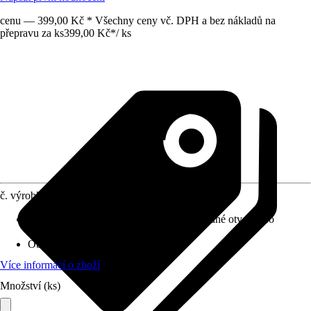
cenu — 399,00 Kč * Všechny ceny vč. DPH a bez nákladů na
přepravu za ks
399,00 Kč
*
/
ks
č. výrobku
10463420
Otvor ve dnu
:
Volitelně k dostání (předvrtané otvory pro
exteriér)
Oblast využití
:
Exteriér
Více informací o zboží
Množství (ks)