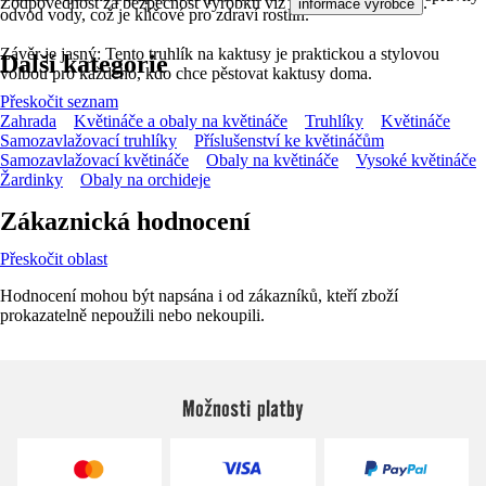
Zodpovědnost za bezpečnost výrobku viz
.
informace výrobce
odvod vody, což je klíčové pro zdraví rostlin.
Závěr je jasný: Tento truhlík na kaktusy je praktickou a stylovou
Další kategorie
volbou pro každého, kdo chce pěstovat kaktusy doma.
Přeskočit seznam
Zahrada
Květináče a obaly na květináče
Truhlíky
Květináče
Samozavlažovací truhlíky
Příslušenství ke květináčům
Samozavlažovací květináče
Obaly na květináče
Vysoké květináče
Žardinky
Obaly na orchideje
Zákaznická hodnocení
Přeskočit oblast
Hodnocení mohou být napsána i od zákazníků, kteří zboží
prokazatelně nepoužili nebo nekoupili.
Možnosti platby