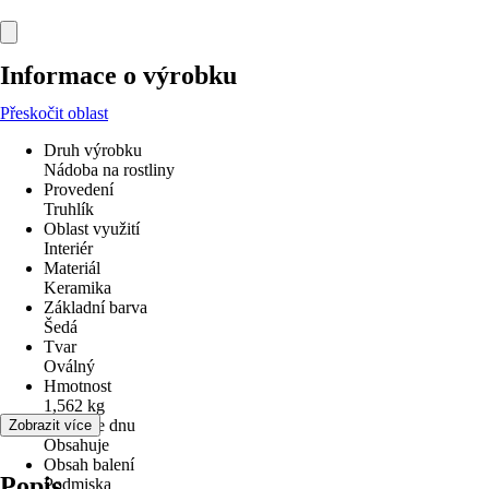
Informace o výrobku
Přeskočit oblast
Druh výrobku
Nádoba na rostliny
Provedení
Truhlík
Oblast využití
Interiér
Materiál
Keramika
Základní barva
Šedá
Tvar
Oválný
Hmotnost
1,562 kg
Otvor ve dnu
Zobrazit více
Obsahuje
Obsah balení
Popis
Podmiska