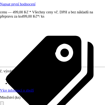
Napsat první hodnocení
cenu — 499,00 Kč * Všechny ceny vč. DPH a bez nákladů na
přepravu za ks
499,00 Kč
*
/
ks
č. výrobku
10601698
Otvor ve dnu
:
Obsahuje
Oblast využití
:
Interiér
Více informací o zboží
Množství (ks)