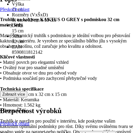
Výška
Přeskočit oblast
11 cm
Rozměry (VxŠxD)
Truhlík na kaktusy KAKTUS O GREY s podmiskou 32 cm
11 cm x 32 cm x 15 cm
matný šedý
Délka
15 cm
Matný keramický truhlík s podmiskou je ideální volbou pro pěstování
Šířka
kaktusů v interiéru. Je vyroben ze speciálního bílého jílu s vysokým
32 cm
obsahem kaolínu, což zaručuje jeho kvalitu a odolnost.
EAN
8590811812142
Klíčové vlastnosti
• Matný povrch pro elegantní vzhled
• Oválný tvar pro snadné umístění
• Obsahuje otvor ve dnu pro odvod vody
• Podmiska součástí pro zachycení přebytečné vody
Technická specifikace
• Rozměry: 11 cm x 32 cm x 15 cm
Zobrazit více
• Materiál: Keramika
• Hmotnost: 1.562 kg
Bezpečnost výrobků
• Barva: Šedá
Truhlík je navržen pro použití v interiéru, kde poskytne vašim
Přeskočit oblast
kaktusům optimální podmínky pro růst. Díky svému oválnému tvaru se
snadno vejde na parapet nebo poličku. Otvor ve dnu zajišťuje správný