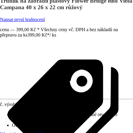
Truhlík na zábradlí plastový Flower Bridge elho Vibia
Campana 40 x 26 x 22 cm růžový
Napsat první hodnocení
cenu — 399,00 Kč * Všechny ceny vč. DPH a bez nákladů na
přepravu za ks
399,00 Kč
*
/
ks
č. výrobku
10606470
Otvor ve dnu
:
Volitelně k dostání (předvrtané otvory pro
exteriér)
Oblast využití
:
Exteriér