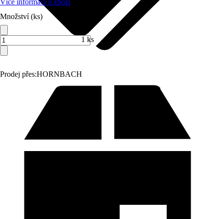
Více informací o zboží
Množství (ks)
1 ks
Prodej přes:
HORNBACH