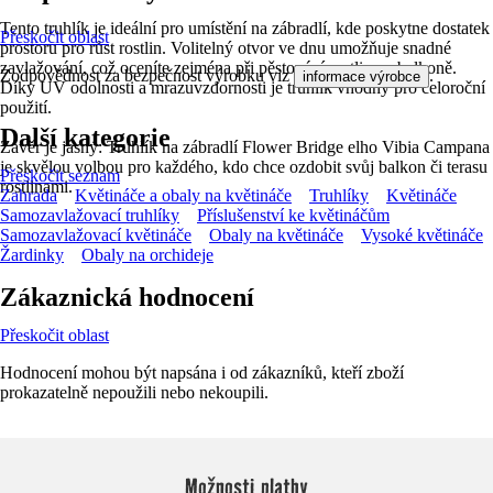
Tento truhlík je ideální pro umístění na zábradlí, kde poskytne dostatek
Přeskočit oblast
prostoru pro růst rostlin. Volitelný otvor ve dnu umožňuje snadné
zavlažování, což oceníte zejména při pěstování rostlin na balkoně.
Zodpovědnost za bezpečnost výrobku viz
.
informace výrobce
Díky UV odolnosti a mrazuvzdornosti je truhlík vhodný pro celoroční
použití.
Další kategorie
Závěr je jasný: Truhlík na zábradlí Flower Bridge elho Vibia Campana
je skvělou volbou pro každého, kdo chce ozdobit svůj balkon či terasu
Přeskočit seznam
rostlinami.
Zahrada
Květináče a obaly na květináče
Truhlíky
Květináče
Samozavlažovací truhlíky
Příslušenství ke květináčům
Samozavlažovací květináče
Obaly na květináče
Vysoké květináče
Žardinky
Obaly na orchideje
Zákaznická hodnocení
Přeskočit oblast
Hodnocení mohou být napsána i od zákazníků, kteří zboží
prokazatelně nepoužili nebo nekoupili.
Možnosti platby