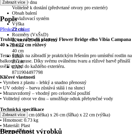
Otvor ve dnu
Zobrazit více
Volitelně k dostání (předvrtané otvory pro exteriér)
Obsah balení
Popis
Zavlažovací systém
Výška
Přeskočit oblast
22 cm
Rozměry (VxŠxD)
Truhlík na zábradlí plastový Flower Bridge elho Vibia Campana
22 cm x 26 cm x 40 cm
40 x 26 x 22 cm růžový
Délka
40 cm
Tento truhlík na zábradlí je praktickým řešením pro umístění rostlin na
Šířka
balkoně či terase. Díky svému oválnému tvaru a růžové barvě přináší
26 cm
svěží vzhled do každého exteriéru.
EAN
8711904497798
Klíčové vlastnosti
• Vyroben z plastu – lehký a snadno přenosný
• UV odolný – barva zůstává stálá i na slunci
• Mrazuvzdorný – vhodný pro celoroční použití
• Volitelný otvor ve dnu – umožňuje odtok přebytečné vody
Technická specifikace
• Rozměry: 40 cm (délka) x 26 cm (šířka) x 22 cm (výška)
Zobrazit více
• Hmotnost: 0.73 kg
• Materiál: Plast
Bezpečnost výrobků
• Barva: Růžová