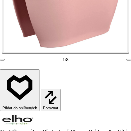
1
/
8
Porovnat