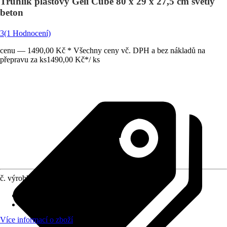
Truhlík plastový Geli Cube 80 x 29 x 27,5 cm světlý
beton
3
(1 Hodnocení)
cenu — 1490,00 Kč * Všechny ceny vč. DPH a bez nákladů na
přepravu za ks
1490,00 Kč
*
/
ks
č. výrobku
12000979
Otvor ve dnu
:
Není k dispozici
Oblast využití
:
Exteriér
Více informací o zboží