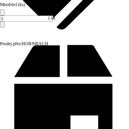
Množství (ks)
1 ks
Prodej přes:
HORNBACH