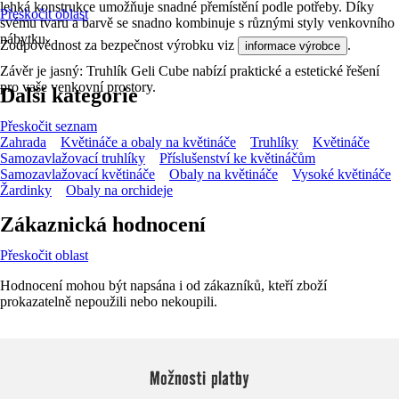
lehká konstrukce umožňuje snadné přemístění podle potřeby. Díky
Přeskočit oblast
svému tvaru a barvě se snadno kombinuje s různými styly venkovního
nábytku.
Zodpovědnost za bezpečnost výrobku viz
.
informace výrobce
Závěr je jasný: Truhlík Geli Cube nabízí praktické a estetické řešení
pro vaše venkovní prostory.
Další kategorie
Přeskočit seznam
Zahrada
Květináče a obaly na květináče
Truhlíky
Květináče
Samozavlažovací truhlíky
Příslušenství ke květináčům
Samozavlažovací květináče
Obaly na květináče
Vysoké květináče
Žardinky
Obaly na orchideje
Zákaznická hodnocení
Přeskočit oblast
Hodnocení mohou být napsána i od zákazníků, kteří zboží
prokazatelně nepoužili nebo nekoupili.
Možnosti platby