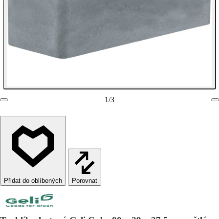
1
/
3
Porovnat