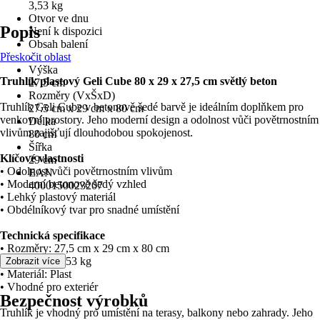
3,53 kg
Otvor ve dnu
Popis
Není k dispozici
Obsah balení
Přeskočit oblast
-
Výška
Truhlík plastový Geli Cube 80 x 29 x 27,5 cm světlý beton
27,5 cm
Rozměry (VxŠxD)
Truhlík Geli Cube v betonově šedé barvě je ideálním doplňkem pro
27.5 cm x 29 cm x 80 cm
venkovní prostory. Jeho moderní design a odolnost vůči povětrnostním
Délka
vlivům zajišťují dlouhodobou spokojenost.
80 cm
Šířka
Klíčové vlastnosti
29 cm
• Odolnost vůči povětrnostním vlivům
EAN
• Moderní betonově šedý vzhled
4000150023207
• Lehký plastový materiál
• Obdélníkový tvar pro snadné umístění
Technická specifikace
• Rozměry: 27,5 cm x 29 cm x 80 cm
• Hmotnost: 3,53 kg
Zobrazit více
• Materiál: Plast
• Vhodné pro exteriér
Bezpečnost výrobků
Truhlík je vhodný pro umístění na terasy, balkony nebo zahrady. Jeho