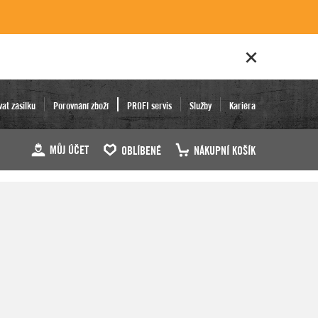
vat zásilku
Porovnání zboží
PROFI servis
Služby
Kariéra
MŮJ ÚČET
OBLÍBENÉ
NÁKUPNÍ KOŠÍK