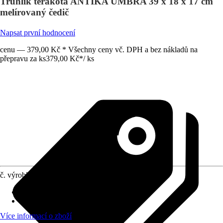
Truhlík terakota ANTIKA UMBRA 39 x 18 x 17 cm
melírovaný čedič
Napsat první hodnocení
cenu — 379,00 Kč * Všechny ceny vč. DPH a bez nákladů na
přepravu za ks
379,00 Kč
*
/
ks
č. výrobku
6686194
Otvor ve dnu
:
Obsahuje
Oblast využití
:
Exteriér, Interiér
Více informací o zboží