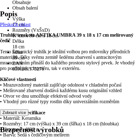
Obsahuje
Obsah balení
Popis
-
Výška
Přeskočit oblast
17 cm
Rozměry (VxŠxD)
Truhlík terakota ANTIKA UMBRA 39 x 18 x 17 cm melírovaný
17 cm x 39 cm x 18 cm
čedič
Délka
18 cm
Tento keramický truhlík je ideální volbou pro milovníky přírodních
Šířka
materiálů. Díky svému zemitě šedému zbarvení s antracitovým
39 cm
mramorováním přináší do každého prostoru stylový prvek. Je vhodný
EAN
pro použití jak v interiéru, tak v exteriéru.
8590811575276
Klíčové vlastnosti
• Mrazuvzdorný materiál zajišťuje odolnost v chladném počasí
• Melírované zbarvení dodává každému kusu originální vzhled
• Otvor ve dnu umožňuje efektivní odvod vody
• Vhodný pro různé typy rostlin díky univerzálním rozměrům
Technická specifikace
Zobrazit více
• Materiál: Keramika
• Rozměry: 17 cm (výška) x 39 cm (šířka) x 18 cm (hloubka)
Bezpečnost výrobků
• Hmotnost: 4800 g
• Barva: Šedá s čedičovým melírem