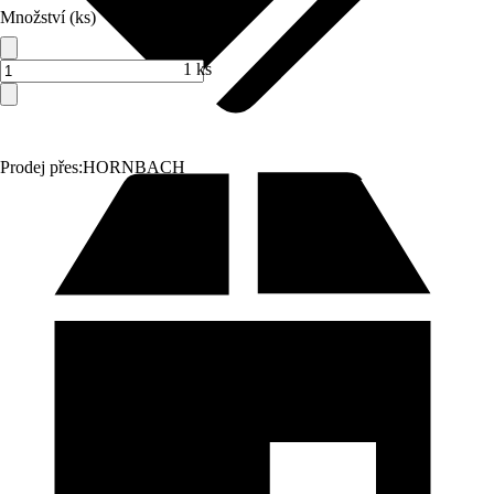
Množství (ks)
1 ks
Prodej přes:
HORNBACH