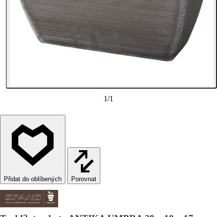
1
/
1
Porovnat