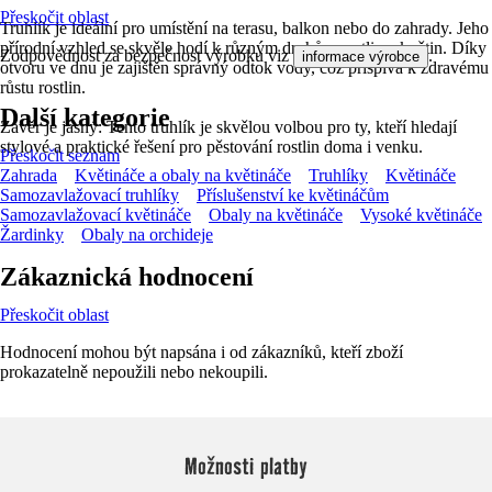
Přeskočit oblast
Truhlík je ideální pro umístění na terasu, balkon nebo do zahrady. Jeho
přírodní vzhled se skvěle hodí k různým druhům rostlin a květin. Díky
Zodpovědnost za bezpečnost výrobku viz
.
informace výrobce
otvoru ve dnu je zajištěn správný odtok vody, což přispívá k zdravému
růstu rostlin.
Další kategorie
Závěr je jasný: Tento truhlík je skvělou volbou pro ty, kteří hledají
stylové a praktické řešení pro pěstování rostlin doma i venku.
Přeskočit seznam
Zahrada
Květináče a obaly na květináče
Truhlíky
Květináče
Samozavlažovací truhlíky
Příslušenství ke květináčům
Samozavlažovací květináče
Obaly na květináče
Vysoké květináče
Žardinky
Obaly na orchideje
Zákaznická hodnocení
Přeskočit oblast
Hodnocení mohou být napsána i od zákazníků, kteří zboží
prokazatelně nepoužili nebo nekoupili.
Možnosti platby