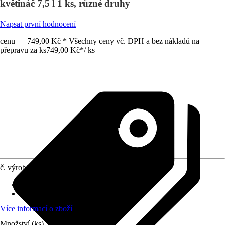
květináč 7,5 l 1 ks, různé druhy
Napsat první hodnocení
cenu — 749,00 Kč * Všechny ceny vč. DPH a bez nákladů na
přepravu za ks
749,00 Kč
*
/
ks
č. výrobku
6425004
Umístění
:
Slunce, Polostín
stálezelené
:
Ne
Více informací o zboží
Množství (ks)