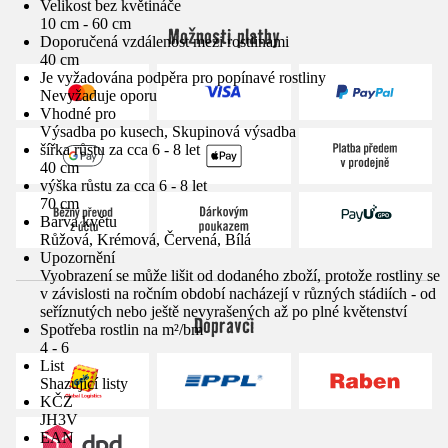
Velikost bez květináče
10 cm - 60 cm
Možnosti platby
Doporučená vzdálenost mezi rostlinami
40 cm
Je vyžadována podpěra pro popínavé rostliny
Nevyžaduje oporu
Vhodné pro
Výsadba po kusech, Skupinová výsadba
šířka růstu za cca 6 - 8 let
40 cm
výška růstu za cca 6 - 8 let
70 cm
Barva květu
Růžová, Krémová, Červená, Bílá
Upozornění
Vyobrazení se může lišit od dodaného zboží, protože rostliny se
v závislosti na ročním období nacházejí v různých stádiích - od
seříznutých nebo ještě nevyrašených až po plné květenství
Dopravci
Spotřeba rostlin na m²/bm
4 - 6
List
Shazující listy
KČZ
JH3V
EAN