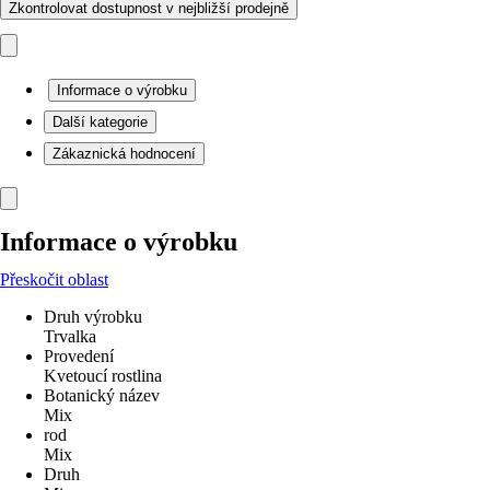
Zkontrolovat dostupnost v nejbližší prodejně
Informace o výrobku
Další kategorie
Zákaznická hodnocení
Informace o výrobku
Přeskočit oblast
Druh výrobku
Trvalka
Provedení
Kvetoucí rostlina
Botanický název
Mix
rod
Mix
Druh