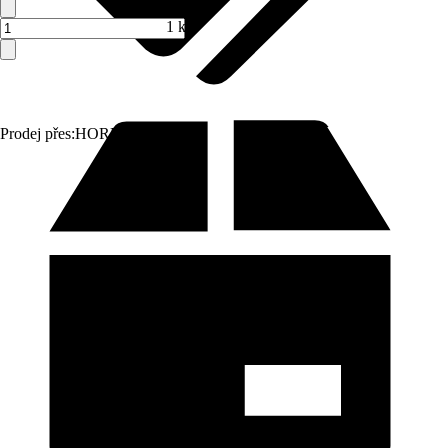
1 ks
Prodej přes:
HORNBACH