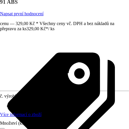
91 ABS
Napsat první hodnocení
cenu — 329,00 Kč * Všechny ceny vč. DPH a bez nákladů na
přepravu za ks
329,00 Kč
*
/
ks
č. výrobku
10642863
Materiál
:
-
Více informací o zboží
Množství (ks)