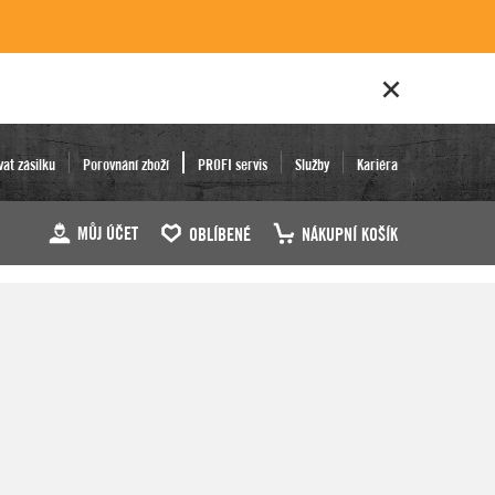
vat zásilku
Porovnání zboží
PROFI servis
Služby
Kariéra
MŮJ ÚČET
OBLÍBENÉ
NÁKUPNÍ KOŠÍK