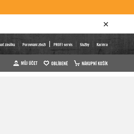
vat zásilku
Porovnání zboží
PROFI servis
Služby
Kariéra
MŮJ ÚČET
OBLÍBENÉ
NÁKUPNÍ KOŠÍK