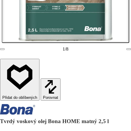
1
/
8
Porovnat
Tvrdý voskový olej Bona HOME matný 2,5 l