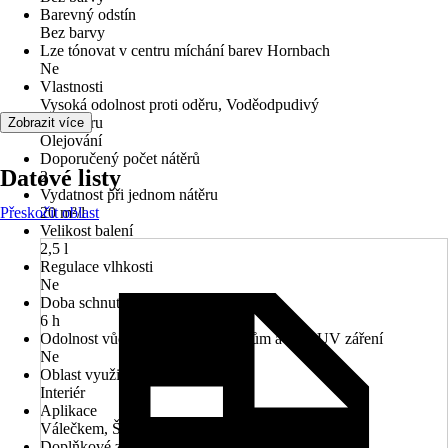
Barevný odstín
Bez barvy
Lze tónovat v centru míchání barev Hornbach
Ne
Vlastnosti
Vysoká odolnost proti oděru, Voděodpudivý
typ nátěru
Zobrazit více
Olejování
Doporučený počet nátěrů
Datové listy
2
Vydatnost při jednom nátěru
Přeskočit oblast
20 m²/l
Velikost balení
2,5 l
Regulace vlhkosti
Ne
Doba schnutí cca
6 h
Odolnost vůči povětrnostním vlivům a vůči UV záření
Ne
Oblast využití
Interiér
Aplikace
Válečkem, Štětcem
Doplňkové znaky nebezpečnosti (věty EUH)