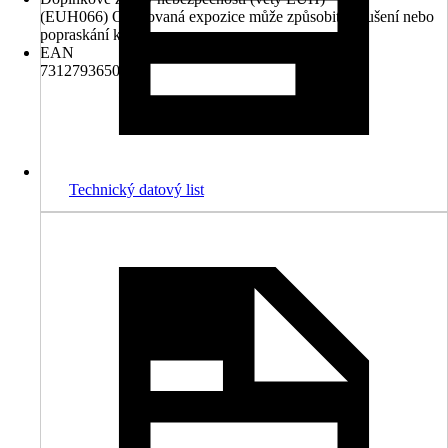
(EUH066) Opakovaná expozice může způsobit vysušení nebo
popraskání kůže.
EAN
7312793650151
Technický datový list