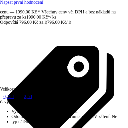
Napsat první hodnocení
cenu — 1990,00 Kč * Všechny ceny vč. DPH a bez nákladů na
přepravu za ks
1990,00 Kč
*
/
ks
Odpovídá 796,00 Kč za l
(
796,00 Kč
/
l
)
Velikost balení
0,75 l
2,5 l
č. výrobku
10016179
Vydatnost při jednom nátěru
:
20 m²/l
Odolnost vůči povětrnostním vlivům a vůči UV záření
:
Ne
typ nátěru
:
Olejování