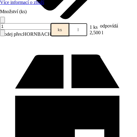
Více informací o zboží
Množství (ks)
odpovídá
1 ks
ks
l
2,500 l
Prodej přes:
HORNBACH