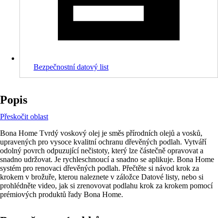
Bezpečnostní datový list
Popis
Přeskočit oblast
Bona Home Tvrdý voskový olej je směs přírodních olejů a vosků,
upravených pro vysoce kvalitní ochranu dřevěných podlah. Vytváří
odolný povrch odpuzující nečistoty, který lze částečně opravovat a
snadno udržovat. Je rychleschnoucí a snadno se aplikuje. Bona Home
systém pro renovaci dřevěných podlah. Přečtěte si návod krok za
krokem v brožuře, kterou naleznete v záložce Datové listy, nebo si
prohlédněte video, jak si zrenovovat podlahu krok za krokem pomocí
prémiových produktů řady Bona Home.