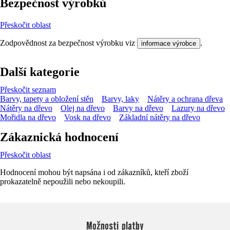
Bezpečnost výrobků
Přeskočit oblast
Zodpovědnost za bezpečnost výrobku viz
.
informace výrobce
Další kategorie
Přeskočit seznam
Barvy, tapety a obložení stěn
Barvy, laky
Nátěry a ochrana dřeva
Nátěry na dřevo
Olej na dřevo
Barvy na dřevo
Lazury na dřevo
Mořidla na dřevo
Vosk na dřevo
Základní nátěry na dřevo
Zákaznická hodnocení
Přeskočit oblast
Hodnocení mohou být napsána i od zákazníků, kteří zboží
prokazatelně nepoužili nebo nekoupili.
Možnosti platby