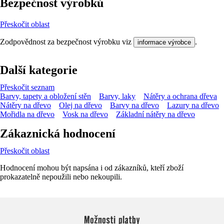
Bezpečnost výrobků
Přeskočit oblast
Zodpovědnost za bezpečnost výrobku viz
.
informace výrobce
Další kategorie
Přeskočit seznam
Barvy, tapety a obložení stěn
Barvy, laky
Nátěry a ochrana dřeva
Nátěry na dřevo
Olej na dřevo
Barvy na dřevo
Lazury na dřevo
Mořidla na dřevo
Vosk na dřevo
Základní nátěry na dřevo
Zákaznická hodnocení
Přeskočit oblast
Hodnocení mohou být napsána i od zákazníků, kteří zboží
prokazatelně nepoužili nebo nekoupili.
Možnosti platby