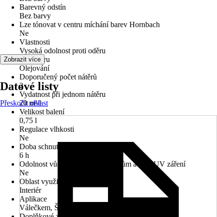
Barevný odstín
Bez barvy
Lze tónovat v centru míchání barev Hornbach
Ne
Vlastnosti
Vysoká odolnost proti oděru
typ nátěru
Zobrazit více
Olejování
Doporučený počet nátěrů
Datové listy
2
Vydatnost při jednom nátěru
Přeskočit oblast
20 m²/l
Velikost balení
0,75 l
Regulace vlhkosti
Ne
Doba schnutí cca
6 h
Odolnost vůči povětrnostním vlivům a vůči UV záření
Ne
Oblast využití
Interiér
Aplikace
Válečkem, Štětcem
Doplňkové znaky nebezpečnosti (věty EUH)