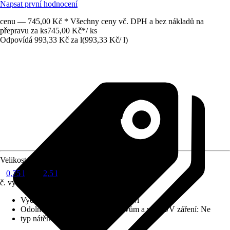
Napsat první hodnocení
cenu — 745,00 Kč * Všechny ceny vč. DPH a bez nákladů na
přepravu za ks
745,00 Kč
*
/
ks
Odpovídá 993,33 Kč za l
(
993,33 Kč
/
l
)
Velikost balení
0,75 l
2,5 l
č. výrobku
10016178
Vydatnost při jednom nátěru
:
20 m²/l
Odolnost vůči povětrnostním vlivům a vůči UV záření
:
Ne
typ nátěru
:
Olejování