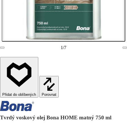
1
/
7
Porovnat
Tvrdý voskový olej Bona HOME matný 750 ml