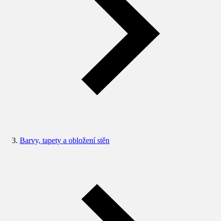
Barvy, tapety a obložení stěn