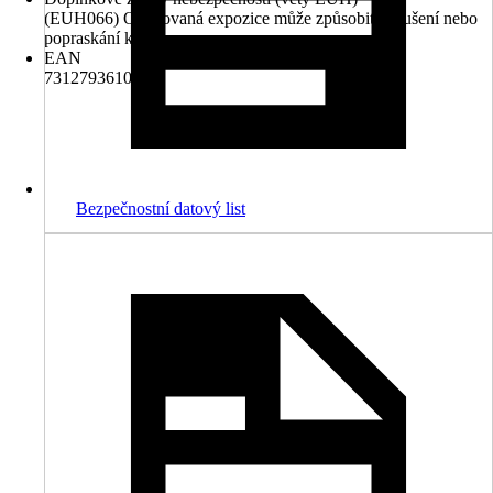
(EUH066) Opakovaná expozice může způsobit vysušení nebo
popraskání kůže.
EAN
7312793610117
Bezpečnostní datový list