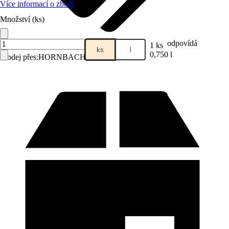
Více informací o zboží
Množství (ks)
odpovídá
1 ks
ks
l
0,750 l
Prodej přes:
HORNBACH