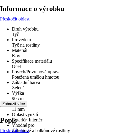
Informace o výrobku
Přeskočit oblast
Druh výrobku
Tyč
Provedení
Tyč na rostliny
Materiál
Kov
Specifikace materiálu
Ocel
Povrch/Povrchová úprava
Potažená umělou hmotou
Základní barva
Zelená
Výška
90 cm
Průměr
Zobrazit více
11 mm
Oblast využití
Popis
Exteriér, Interiér
Vhodné pro
Přeskočit oblast
Záhonové a balkónové rostliny