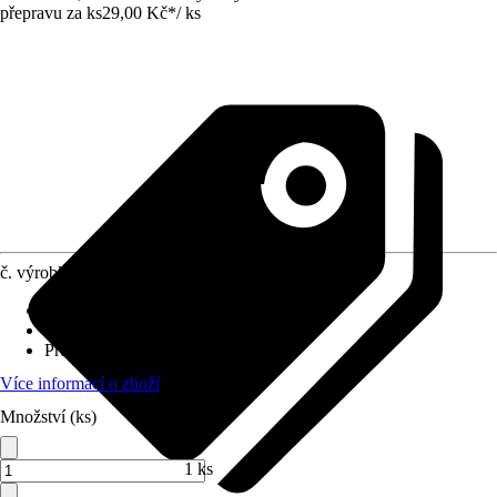
přepravu za ks
29,00 Kč
*
/
ks
č. výrobku
10344792
Materiál
:
Kov
Výška
:
90 cm
Průměr
:
11 mm
Více informací o zboží
Množství (ks)
1 ks