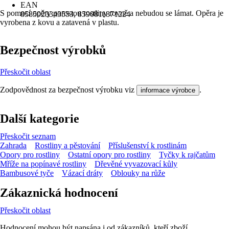
EAN
S pomocí opěry porostou rostliny rovně a nebudou se lámat. Opěra je
8585023343553, 8590811871224
vyrobena z kovu a zatavená v plastu.
Bezpečnost výrobků
Přeskočit oblast
Zodpovědnost za bezpečnost výrobku viz
.
informace výrobce
Další kategorie
Přeskočit seznam
Zahrada
Rostliny a pěstování
Příslušenství k rostlinám
Opory pro rostliny
Ostatní opory pro rostliny
Tyčky k rajčatům
Mříže na popínavé rostliny
Dřevěné vyvazovací kůly
Bambusové tyče
Vázací dráty
Oblouky na růže
Zákaznická hodnocení
Přeskočit oblast
Hodnocení mohou být napsána i od zákazníků, kteří zboží