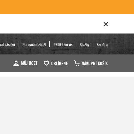
vat zásilku
Porovnání zboží
PROFI servis
Služby
Kariéra
MŮJ ÚČET
OBLÍBENÉ
NÁKUPNÍ KOŠÍK